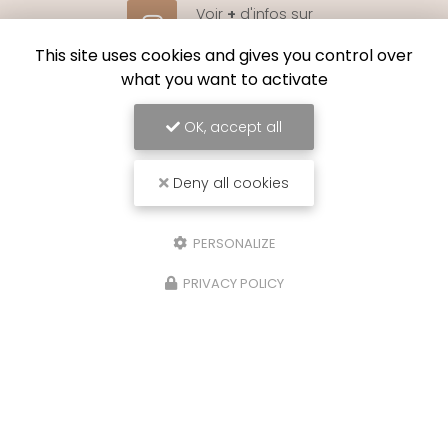
Voir
+
d'infos sur
instagram
This site uses cookies and gives you control over
what you want to activate
OK, accept all
Envoyez un message
Deny all cookies
Nom Prénom
Société
PERSONALIZE
PRIVACY POLICY
Email
Téléphone
Message