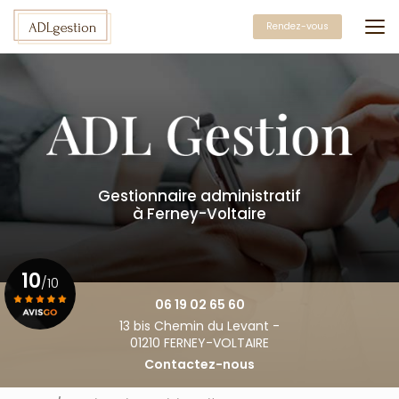
Aller
au
Rendez-vous
contenu
principal
Gestionnaire administratif
à Ferney-Voltaire
10
/10
06 19 02 65 60
13 bis Chemin du Levant -
Voir le certificat
01210 FERNEY-VOLTAIRE
Contactez-nous