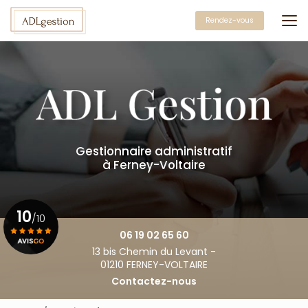
Aller
au
Rendez-vous
contenu
principal
Gestionnaire administratif
à Ferney-Voltaire
10
/10
06 19 02 65 60
13 bis Chemin du Levant -
Voir le certificat
01210 FERNEY-VOLTAIRE
Contactez-nous