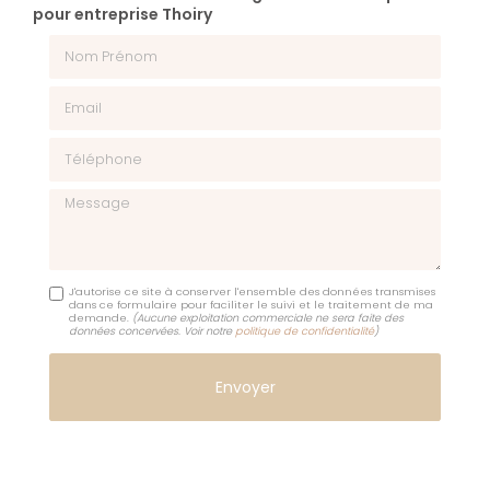
pour entreprise Thoiry
Nom Prénom
Email
Téléphone
Message
J'autorise ce site à conserver l'ensemble des données transmises
dans ce formulaire pour faciliter le suivi et le traitement de ma
demande.
(Aucune exploitation commerciale ne sera faite des
données concervées. Voir notre
politique de confidentialité
)