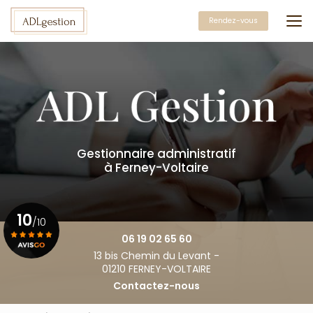
Aller
au
Rendez-vous
contenu
principal
Gestionnaire administratif
à Ferney-Voltaire
10
/10
06 19 02 65 60
13 bis Chemin du Levant -
Voir le certificat
01210 FERNEY-VOLTAIRE
Contactez-nous