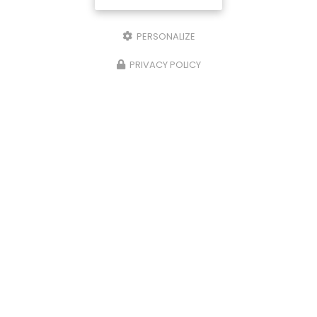
PERSONALIZE
PRIVACY POLICY
06/02/2024
Aide et suivi de la facturation à Ferney-
Voltaire.
Aide et suivi de la facturation
à Ferney-Voltaire
par ADL Gestion. Votre
gestionnaire
administratif
à Ferney-Voltaire
vous
accompagne pour la…
Toute l'actualité