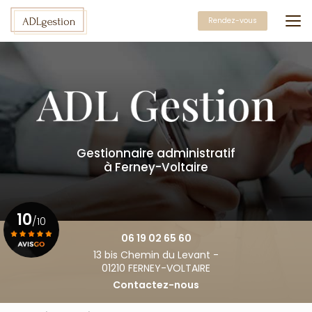
Aller
au
Rendez-vous
contenu
principal
Gestionnaire administratif
à Ferney-Voltaire
10
/10
06 19 02 65 60
13 bis Chemin du Levant -
Voir le certificat
01210 FERNEY-VOLTAIRE
Contactez-nous