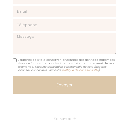
Email
Téléphone
Message
J'autorise ce site à conserver l'ensemble des données transmises
dans ce formulaire pour faciliter le suivi et le traitement de ma
demande.
(Aucune exploitation commerciale ne sera faite des
données concervées. Voir notre
politique de confidentialité
)
En savoir +