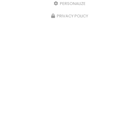
PERSONALIZE
PRIVACY POLICY
06/02/2024
Aide et suivi de la facturation à Ferney-
Voltaire.
Aide et suivi de la facturation
à Ferney-Voltaire
par ADL Gestion. Votre
gestionnaire
administratif
à Ferney-Voltaire
vous
accompagne pour la…
Toute l'actualité