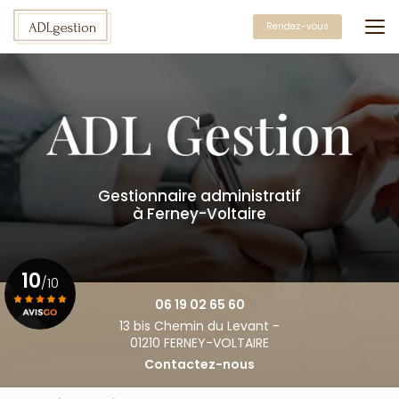
Aller
au
Rendez-vous
contenu
principal
Gestionnaire administratif
à Ferney-Voltaire
10
/10
06 19 02 65 60
13 bis Chemin du Levant -
Voir le certificat
01210 FERNEY-VOLTAIRE
Contactez-nous