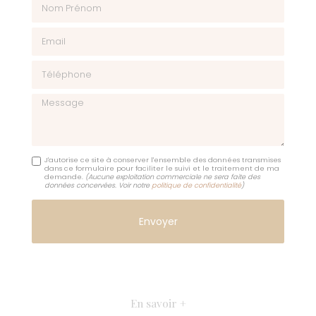
Email
Téléphone
Message
J'autorise ce site à conserver l'ensemble des données transmises
dans ce formulaire pour faciliter le suivi et le traitement de ma
demande.
(Aucune exploitation commerciale ne sera faite des
données concervées. Voir notre
politique de confidentialité
)
En savoir +